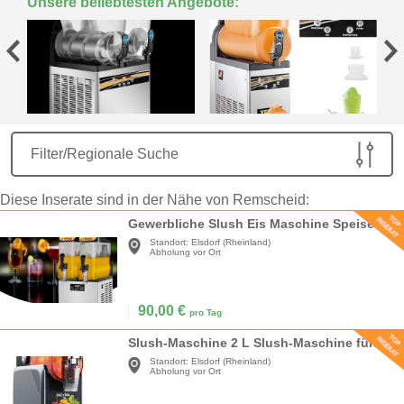
Unsere beliebtesten Angebote:
Filter/Regionale Suche
Diese Inserate sind in der Nähe von Remscheid:
Gewerbliche Slush Eis Maschine Speiseeis Slush Eis Wassereis Slusheismaschine 2x12l für Ihr Gewerbe
Standort:
Elsdorf (Rheinland)
Abholung vor Ort
90,00
€
pro Tag
Slush-Maschine 2 L Slush-Maschine für Zuhause mit Selbstreinigung 5 voreingestellte Programme
Standort:
Elsdorf (Rheinland)
Abholung vor Ort