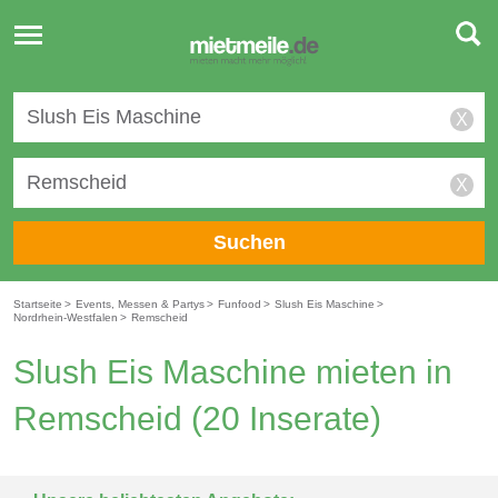
Toggle
navigation
X
X
Suchen
Startseite
>
Events, Messen & Partys
>
Funfood
>
Slush Eis Maschine
>
Nordrhein-Westfalen
>
Remscheid
Slush Eis Maschine mieten in
Remscheid
(20 Inserate)