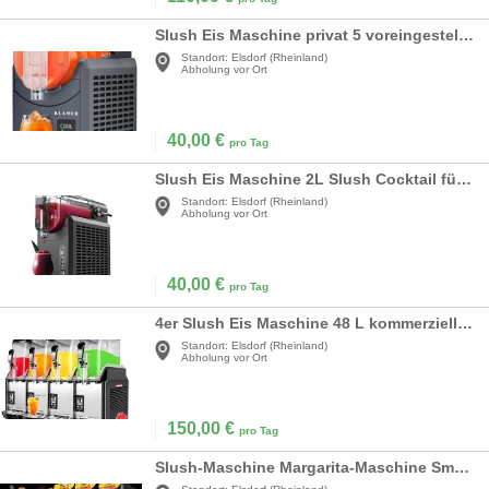
Slush Eis Maschine privat 5 voreingestellte Programme Slushie Cocktail Milchshake Frappé Wein
Standort:
Elsdorf (Rheinland)
Abholung vor Ort
40,00
€
pro Tag
Slush Eis Maschine 2L Slush Cocktail für Zuhause keine Eiswürfel erforderlich Selbstreinigend 5/1
Standort:
Elsdorf (Rheinland)
Abholung vor Ort
40,00
€
pro Tag
4er Slush Eis Maschine 48 L kommerzieller Slush-Eisbereiter Slusheis Slushy-Maker 4 x 12 1500 W
Standort:
Elsdorf (Rheinland)
Abholung vor Ort
150,00
€
pro Tag
Slush-Maschine Margarita-Maschine Smoothie gewerblich 36l Einzelschüssel 75 Tassen 1100W Edelstahl