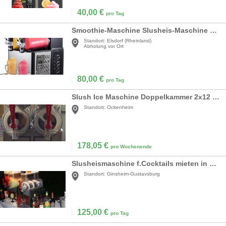
40,00
€
pro Tag
Smoothie-Maschine Slusheis-Maschine 2 x 3 l elektrische Schneeschmelz-Slush-Smoothie-Maschine
Standort:
Elsdorf (Rheinland)
Abholung vor Ort
80,00
€
pro Tag
Slush Ice Maschine Doppelkammer 2x12 ltr. Profigerät
Standort:
Ockenheim
178,05
€
pro Wochenende
Slusheismaschine f.Cocktails mieten in Frankfurt/M
Standort:
Ginsheim-Gustavsburg
125,00
€
pro Tag