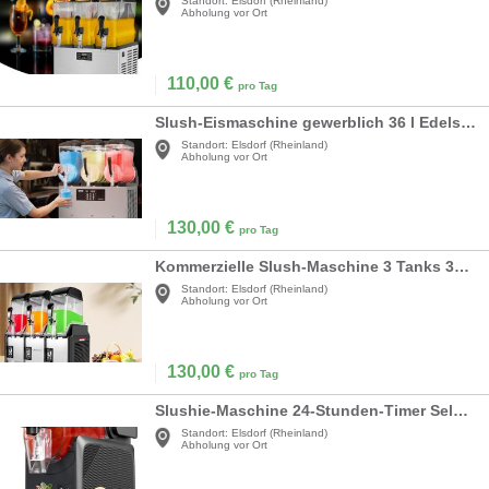
Standort:
Elsdorf (Rheinland)
Abholung vor Ort
110,00
€
pro Tag
Slush-Eismaschine gewerblich 36 l Edelstahl + PC+PP Frozen Drink Maker Slush-Maschine Partys Cafés
Standort:
Elsdorf (Rheinland)
Abholung vor Ort
130,00
€
pro Tag
Kommerzielle Slush-Maschine 3 Tanks 36 Liter 1100 Watt Margarita-Maschine Gefriergetränke
Standort:
Elsdorf (Rheinland)
Abholung vor Ort
130,00
€
pro Tag
Slushie-Maschine 24-Stunden-Timer Selbstreinigung Kindersicherung 5 Programme Slushie Cocktail
Standort:
Elsdorf (Rheinland)
Abholung vor Ort