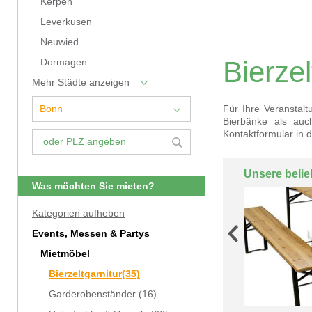
Kerpen
Leverkusen
Neuwied
Bierze
Dormagen
Mehr Städte anzeigen
Für Ihre Veranstal
Bierbänke als auc
Kontaktformular in 
Unsere belie
Was möchten Sie mieten?
Kategorien aufheben
Events, Messen & Partys
Mietmöbel
Bierzeltgarnitur
(35)
Garderobenständer
(16)