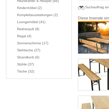
Heizstrahler & Heizpilz
(66)
Suchauftrag an
Kindermöbel
(2)
Komplettausstattungen
(2)
Diese Inserate si
Loungemöbel
(41)
Rednerpult
(8)
Regal
(4)
Sonnenschirme
(17)
Stehtische
(27)
Strandkorb
(6)
Stühle
(37)
Tische
(32)