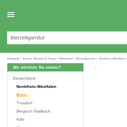
Toggle
navigation
Startseite
>
Events, Messen & Partys
>
Mietmöbel
>
Bierzeltgarnitur
>
Nordrhein-Westfalen
Wo möchten Sie mieten?
Deutschland
Nordrhein-Westfalen
Bonn
Troisdorf
Bergisch Gladbach
Köln