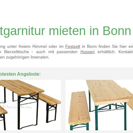
ltgarnitur mieten in Bonn
tung unter freiem Himmel oder im
Festzelt
in Bonn
finden Sie hier e
h Bierzelttische - auch mit passenden
Hussen
erhältlich. Kontak
den zugehörigen Inseraten.
btesten Angebote: