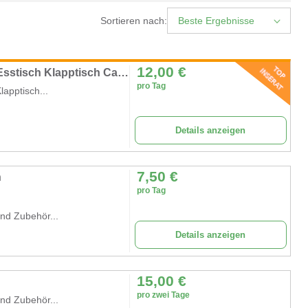
Sortieren nach:
Beste Ergebnisse
12,00
€
Bierzeltgarnitur mit Rückenlehne Biertisch Esstisch Klapptisch Campingtisch 2 x Bank Rückenlehne
pro Tag
lapptisch...
Details anzeigen
7,50
€
n
pro Tag
nd Zubehör...
Details anzeigen
15,00
€
pro zwei Tage
nd Zubehör...