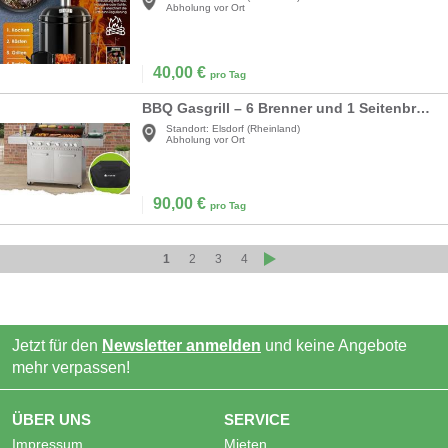
Abholung vor Ort
40,00
€
pro Tag
BBQ Gasgrill – 6 Brenner und 1 Seitenbrenner – XXL Edelstahl Gas Grill mit Gusseisen Grillrost
Standort:
Elsdorf (Rheinland)
Abholung vor Ort
90,00
€
pro Tag
1
2
3
4
Jetzt für den
Newsletter anmelden
und keine Angebote
mehr verpassen!
ÜBER UNS
SERVICE
Impressum
Mieten