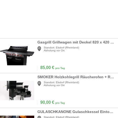
Gasgrill Grillwagen mit Deckel 820 x 420 mm mit Infrarotseitenbrenner + Warmhalterost
Standort:
Elsdorf (Rheinland)
Abholung vor Ort
85,00
€
pro Tag
SMOKER Holzkohlegrill Räucherofen + Räucherturm 1390 x 1840 x 735 mit Deckel Warmhalterost Ablage
Standort:
Elsdorf (Rheinland)
Abholung vor Ort
90,00
€
pro Tag
GULASCHKANONE Gulaschkessel Eintopfofen mit Grillfunktion + Hähnchenbräter – kochen rösten grillen
Standort:
Elsdorf (Rheinland)