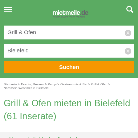
Toggle
navigation
X
X
Suchen
Startseite
>
Events, Messen & Partys
>
Gastronomie & Bar
>
Grill & Ofen
>
Nordrhein-Westfalen
>
Bielefeld
Grill & Ofen mieten in Bielefeld
(61 Inserate)