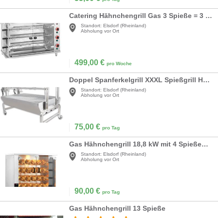
Catering Hähnchengrill Gas 3 Spieße = 3 x 5 Hähnchen Beleuchtung 3 x 5 kW Edelstahl gehärtetes Glas
Standort:
Elsdorf (Rheinland)
Abholung vor Ort
499,00
€
pro Woche
Doppel Spanferkelgrill XXXL Spießgrill Hähnchengrill Lammgrill Haxengrill Drehspieß BBQ Fleischgrill
Standort:
Elsdorf (Rheinland)
Abholung vor Ort
75,00
€
pro Tag
Gas Hähnchengrill 18,8 kW mit 4 Spießen für bis zu 20 Hähnchen
Standort:
Elsdorf (Rheinland)
Abholung vor Ort
90,00
€
pro Tag
Gas Hähnchengrill 13 Spieße