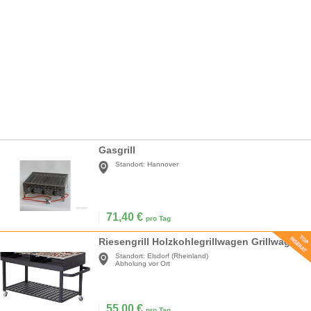
Gasgrill
Standort:
Hannover
71,40
€
pro Tag
Riesengrill Holzkohlegrillwagen Grillwagen Grill Megagrill Holzkohlegrill 178 x 91 x 102 cm Ablage
Standort:
Elsdorf (Rheinland)
Abholung vor Ort
55,00
€
pro Tag