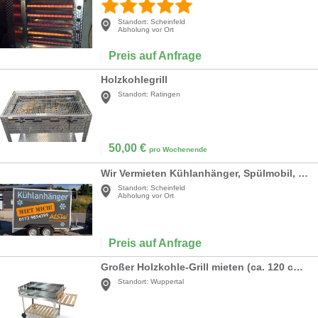
Standort:
Scheinfeld
Abholung vor Ort
Preis auf Anfrage
Holzkohlegrill
Standort:
Ratingen
50,00
€
pro Wochenende
Wir Vermieten Kühlanhänger, Spülmobil, Geschirr uvm.
Standort:
Scheinfeld
Abholung vor Ort
Preis auf Anfrage
Großer Holzkohle-Grill mieten (ca. 120 cm breit) – Perfekter Grill für Events & Partys
Standort:
Wuppertal