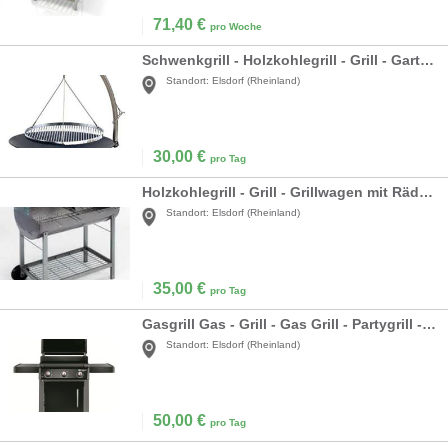
71,40
€
pro Woche
Schwenkgrill - Holzkohlegrill - Grill - Gartengrill - Partygrill 70 cm Durchmesser
Standort:
Elsdorf (Rheinland)
30,00
€
pro Tag
Holzkohlegrill - Grill - Grillwagen mit Rädern - Gartengrill - Partygrill 46 x 82 cm.
Standort:
Elsdorf (Rheinland)
35,00
€
pro Tag
Gasgrill Gas - Grill - Gas Grill - Partygrill - Terrassengrill - Campinggrill - Gartengrill 45 x 60 cm
Standort:
Elsdorf (Rheinland)
50,00
€
pro Tag