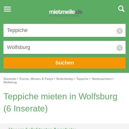
Toggle
navigation
X
X
Suchen
Startseite
>
Events, Messen & Partys
>
Bodenbelag
>
Teppiche
>
Niedersachsen
>
Wolfsburg
Teppiche mieten in Wolfsburg
(6 Inserate)