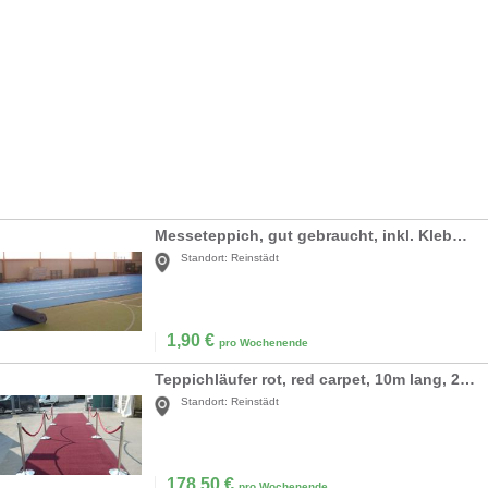
Messeteppich, gut gebraucht, inkl. Klebeband
Standort:
Reinstädt
1,90
€
pro Wochenende
Teppichläufer rot, red carpet, 10m lang, 2m breit
Standort:
Reinstädt
178,50
€
pro Wochenende