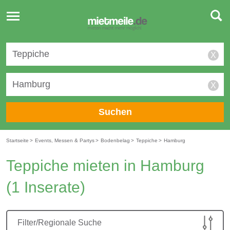
Toggle
navigation
X
X
Suchen
Startseite
>
Events, Messen & Partys
>
Bodenbelag
>
Teppiche
>
Hamburg
Teppiche mieten in Hamburg
(1 Inserate)
Filter/Regionale Suche