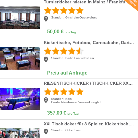
Turnierkicker mieten in Mainz / Frankfurt Main
Standort:
Ginsheim-Gustavsburg
50,00
€
pro Tag
Kickertische, Fotobox, Carrerabahn, Dart, Billard
Standort:
Berlin Friedrichshain
Preis auf Anfrage
RIESENTISCHKICKER / TISCHKICKER XXL / MEGA WUZZLER
Standort:
Köln
Deutschlandweiter Versand möglich
357,00
€
pro Tag
XXl Tischkicker für 8 Spieler, Kickertisch, Maxikicker, Megakicker, Tischfussball
Standort:
Ockenheim