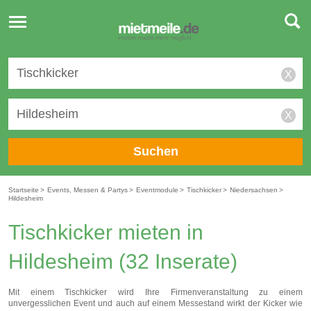
Toggle
navigation
X
X
Suchen
Startseite
>
Events, Messen & Partys
>
Eventmodule
>
Tischkicker
>
Niedersachsen
>
Hildesheim
Tischkicker mieten in
Hildesheim
(32 Inserate)
Mit einem Tischkicker wird Ihre Firmenveranstaltung zu einem
unvergesslichen Event und auch auf einem Messestand wirkt der Kicker wie