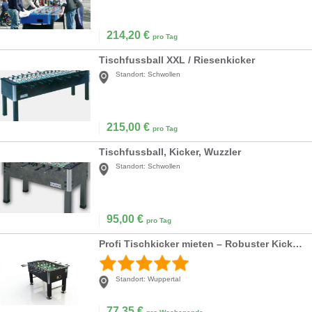
214,20
€
pro Tag
Tischfussball XXL / Riesenkicker
Standort:
Schwollen
215,00
€
pro Tag
Tischfussball, Kicker, Wuzzler
Standort:
Schwollen
95,00
€
pro Tag
Profi Tischkicker mieten – Robuster Kicker für Firmen-Events & Messen
Standort:
Wuppertal
77,35
€