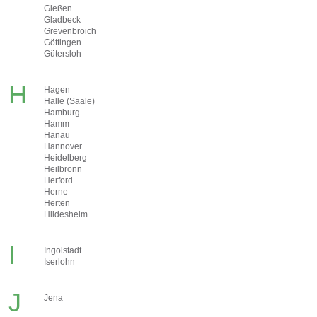
Gießen
Gladbeck
Grevenbroich
Göttingen
Gütersloh
H
Hagen
Halle (Saale)
Hamburg
Hamm
Hanau
Hannover
Heidelberg
Heilbronn
Herford
Herne
Herten
Hildesheim
I
Ingolstadt
Iserlohn
J
Jena