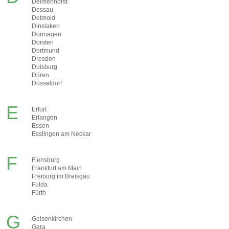
Delmenhorst
Dessau
Detmold
Dinslaken
Dormagen
Dorsten
Dortmund
Dresden
Duisburg
Düren
Düsseldorf
E
Erfurt
Erlangen
Essen
Esslingen am Neckar
F
Flensburg
Frankfurt am Main
Freiburg im Breisgau
Fulda
Fürth
G
Gelsenkirchen
Gera