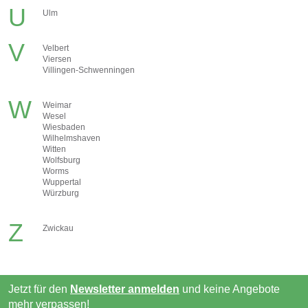
U
Ulm
V
Velbert
Viersen
Villingen-Schwenningen
W
Weimar
Wesel
Wiesbaden
Wilhelmshaven
Witten
Wolfsburg
Worms
Wuppertal
Würzburg
Z
Zwickau
Jetzt für den
Newsletter anmelden
und keine Angebote
mehr verpassen!