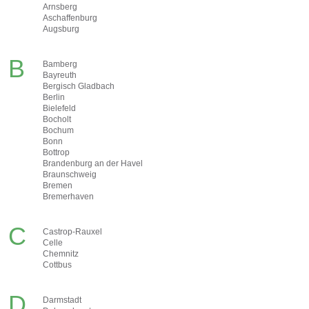
Arnsberg
Aschaffenburg
Augsburg
B
Bamberg
Bayreuth
Bergisch Gladbach
Berlin
Bielefeld
Bocholt
Bochum
Bonn
Bottrop
Brandenburg an der Havel
Braunschweig
Bremen
Bremerhaven
C
Castrop-Rauxel
Celle
Chemnitz
Cottbus
D
Darmstadt