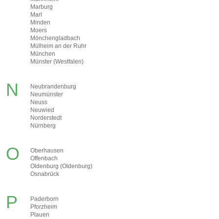
Marburg
Marl
Minden
Moers
Mönchengladbach
Mülheim an der Ruhr
München
Münster (Westfalen)
N
Neubrandenburg
Neumünster
Neuss
Neuwied
Norderstedt
Nürnberg
O
Oberhausen
Offenbach
Oldenburg (Oldenburg)
Osnabrück
P
Paderborn
Pforzheim
Plauen