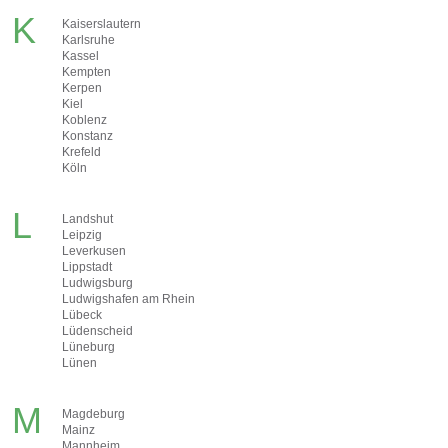
K
Kaiserslautern
Karlsruhe
Kassel
Kempten
Kerpen
Kiel
Koblenz
Konstanz
Krefeld
Köln
L
Landshut
Leipzig
Leverkusen
Lippstadt
Ludwigsburg
Ludwigshafen am Rhein
Lübeck
Lüdenscheid
Lüneburg
Lünen
M
Magdeburg
Mainz
Mannheim