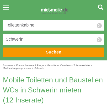
Toggle
navigation
X
X
Suchen
Startseite
>
Events, Messen & Partys
>
Miettoiletten/Duschen
>
Toilettenkabine
>
Mecklenburg-Vorpommern
>
Schwerin
Mobile Toiletten und Baustellen
WCs in Schwerin mieten
(12 Inserate)