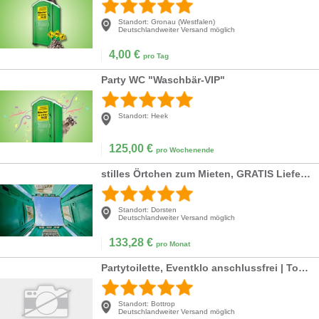
Standort:
Gronau (Westfalen)
Deutschlandweiter Versand möglich
4,00
€
pro Tag
Party WC "Waschbär-VIP"
Standort:
Heek
125,00
€
pro Wochenende
stilles Örtchen zum Mieten, GRATIS Lieferung der Toiletten deutschlandweit | Mobiltoilette für die Baustelle mit wöchentlicher Reinigung u. Tankentleerung
Standort:
Dorsten
Deutschlandweiter Versand möglich
133,28
€
pro Monat
Partytoilette, Eventklo anschlussfrei | Toilette für Karneval, Party & Co. | Toilettenvermietung
Standort:
Bottrop
Deutschlandweiter Versand möglich