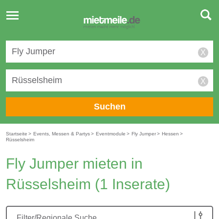
Toggle
navigation
X
X
Suchen
Startseite
>
Events, Messen & Partys
>
Eventmodule
>
Fly Jumper
>
Hessen
>
Rüsselsheim
Fly Jumper mieten in
Rüsselsheim
(1 Inserate)
Filter/Regionale Suche