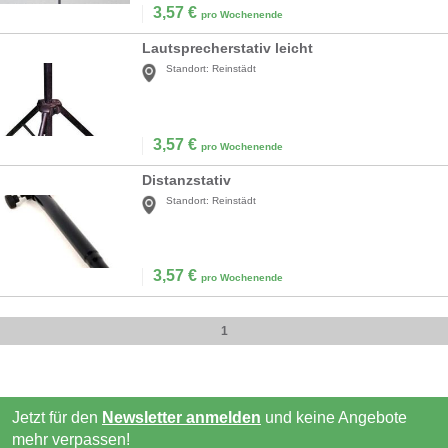
3,57
€
pro Wochenende
Lautsprecherstativ leicht
Standort:
Reinstädt
3,57
€
pro Wochenende
Distanzstativ
Standort:
Reinstädt
3,57
€
pro Wochenende
1
Jetzt für den
Newsletter anmelden
und keine Angebote
mehr verpassen!