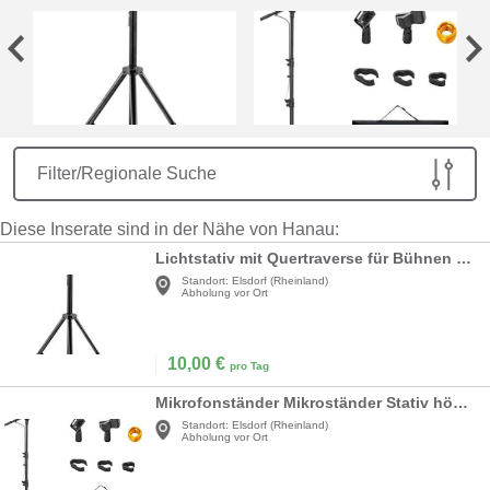
Filter/Regionale Suche
Diese Inserate sind in der Nähe von Hanau:
Lichtstativ mit Quertraverse für Bühnen & Konzerbeleuchtung für bis zu 4 Scheinwerfer 1,45 m – 3,25
Standort:
Elsdorf (Rheinland)
Abholung vor Ort
10,00
€
pro Tag
Mikrofonständer Mikroständer Stativ höhenverstellbar faltbarer Bodenständer Stativ Tragetasche
Standort:
Elsdorf (Rheinland)
Abholung vor Ort