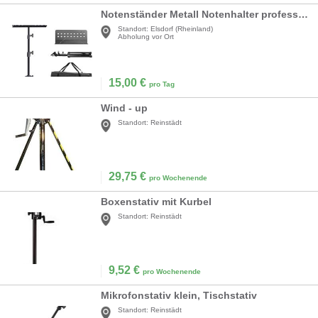
Notenständer Metall Notenhalter professionell tragbar aus perforiertem Metall Tragetasche
Standort:
Elsdorf (Rheinland)
Abholung vor Ort
15,00
€
pro Tag
Wind - up
Standort:
Reinstädt
29,75
€
pro Wochenende
Boxenstativ mit Kurbel
Standort:
Reinstädt
9,52
€
pro Wochenende
Mikrofonstativ klein, Tischstativ
Standort:
Reinstädt