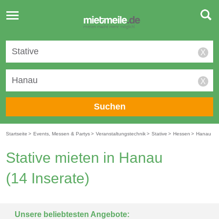
Toggle
navigation
X
X
Suchen
Startseite
>
Events, Messen & Partys
>
Veranstaltungstechnik
>
Stative
>
Hessen
>
Hanau
Stative mieten in Hanau
(14 Inserate)
Unsere beliebtesten Angebote: