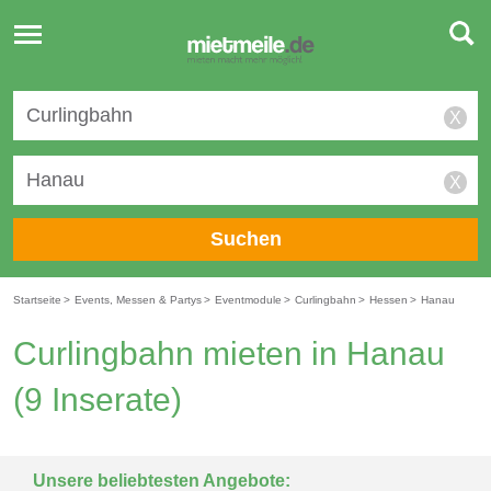
Toggle
navigation
X
X
Suchen
Startseite
>
Events, Messen & Partys
>
Eventmodule
>
Curlingbahn
>
Hessen
>
Hanau
Curlingbahn mieten in Hanau
(9 Inserate)
Unsere beliebtesten Angebote: