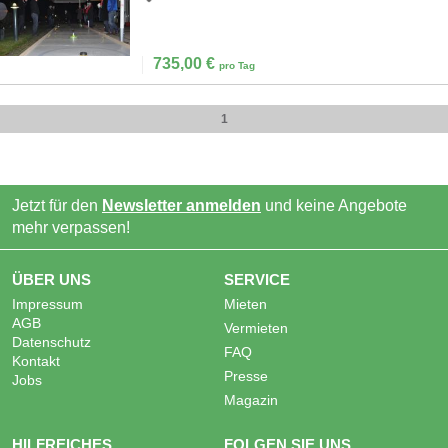
735,00
€
pro Tag
1
Jetzt für den
Newsletter anmelden
und keine Angebote
mehr verpassen!
ÜBER UNS
SERVICE
Impressum
Mieten
AGB
Vermieten
Datenschutz
FAQ
Kontakt
Presse
Jobs
Magazin
HILFREICHES
FOLGEN SIE UNS