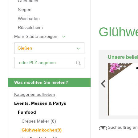
Offenbach
Siegen
Wiesbaden
Glühwe
Rüsselsheim
Mehr Städte anzeigen
Unsere belie
Was möchten Sie mieten?
Kategorien aufheben
Events, Messen & Partys
Funfood
Crepes Maker
(8)
Suchauftrag an
Glühweinkocher
(9)