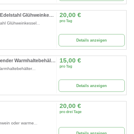
20,00
€
Punschkocher Glühweinkocher 30L/2500W Edelstahl Glühweinkessel Glühweinautomat Heißgetränkeautomat
pro Tag
hl Glühweinkessel...
Details anzeigen
15,00
€
Heißgetränkespender Kaffee-Heißwasserspender Warmhaltebehälter Safteimer Glühweinkessel Glühweinkoch
pro Tag
rmhaltebehälter...
Details anzeigen
20,00
€
pro drei Tage
hwein oder warme...
Details anzeigen