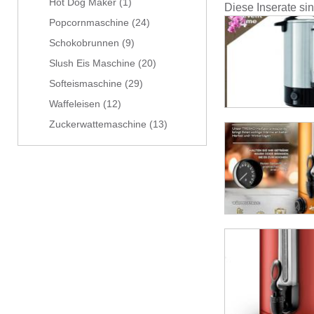
Hot Dog Maker
(1)
Diese Inserate si
Popcornmaschine
(24)
Schokobrunnen
(9)
Slush Eis Maschine
(20)
Softeismaschine
(29)
Waffeleisen
(12)
Zuckerwattemaschine
(13)