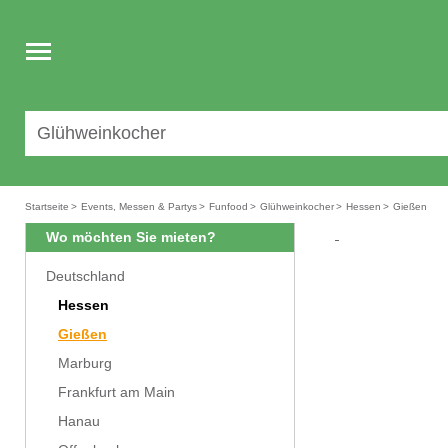
Toggle
navigation
Startseite
>
Events, Messen & Partys
>
Funfood
>
Glühweinkocher
>
Hessen
>
Gießen
Wo möchten Sie mieten?
Deutschland
Hessen
Gießen
Marburg
Frankfurt am Main
Hanau