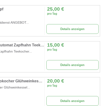
25,00
€
pf
pro Tag
otdienst ANGEBOT...
Details anzeigen
15,00
€
Glühweinkocher Glühweinkessel Glühweinautomat Zapfhahn Teekocher Kaffeekocher Kakaokocher 6,8 l
pro Tag
apfhahn Teekocher...
Details anzeigen
20,00
€
Glühweinkocher 20L 2500W Edelstahl Kakaokocher Glühweinkessel Glühweinautomat 30-110°C Punschkocher
pro Tag
r Glühweinkessel...
Details anzeigen