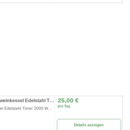
25,00
€
Einkochautomat 27 L Glühweinkocher Glühweinkessel Edelstahl Timer 2000 W Temperatur 30-100 °C
pro Tag
l Edelstahl Timer 2000 W...
Details anzeigen