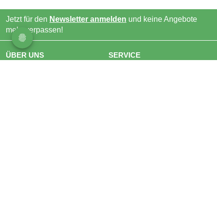
Jetzt für den
Newsletter anmelden
und keine Angebote
mehr verpassen!
ÜBER UNS
SERVICE
Impressum
Mieten
AGB
Vermieten
Datenschutz
FAQ
Kontakt
Presse
Jobs
Magazin
HILFREICHES
FOLGEN SIE UNS
Top Städte
Beliebte Angebote
Beliebte Suchen
Sitemap