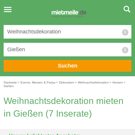
Toggle
navigation
X
X
Suchen
Startseite
>
Events, Messen & Partys
>
Dekoration
>
Weihnachtsdekoration
>
Hessen
>
Gießen
Weihnachtsdekoration mieten
in Gießen
(7 Inserate)