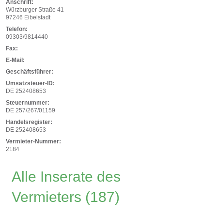
Anschrift:
Würzburger Straße 41
97246 Eibelstadt
Telefon:
0444189/30390
Fax:
E-Mail:
Geschäftsführer:
Umsatzsteuer-ID:
DE 252408653
Steuernummer:
95110/762/752 ED
Handelsregister:
DE 252408653
Vermieter-Nummer:
2184
Alle Inserate des
Vermieters
(187)