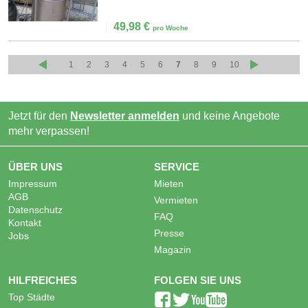
49,98
€
pro Woche
1
2
3
4
5
6
7
8
9
10
Jetzt für den
Newsletter anmelden
und keine Angebote
mehr verpassen!
ÜBER UNS
SERVICE
Impressum
Mieten
AGB
Vermieten
Datenschutz
FAQ
Kontakt
Presse
Jobs
Magazin
HILFREICHES
FOLGEN SIE UNS
Top Städte