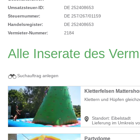
Umsatzsteuer-ID:
DE 252408653
Steuernummer:
95110/762/752 ED
Handelsregister:
DE 252408653
Vermieter-Nummer:
2184
Alle Inserate des Verm
Suchauftrag anlegen
Kletterfelsen Mattersho
Klettern und Hüpfen gleichz
Standort:
Eibelstadt
Lieferung im Umkreis v
Partydome