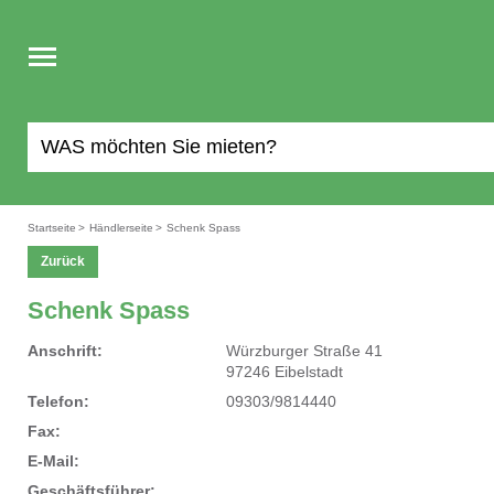
Toggle
navigation
Startseite
>
Händlerseite
>
Schenk Spass
Zurück
Schenk Spass
Anschrift:
Würzburger Straße 41
97246 Eibelstadt
Telefon:
0444189/30390
Fax:
E-Mail:
Geschäftsführer: