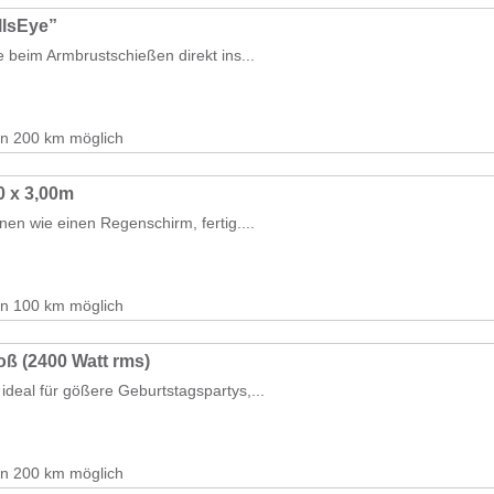
llsEye”
e beim Armbrustschießen direkt ins...
on 200 km möglich
00 x 3,00m
nen wie einen Regenschirm, fertig....
on 100 km möglich
oß (2400 Watt rms)
ideal für gößere Geburtstagspartys,...
on 200 km möglich