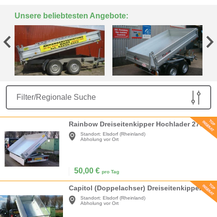
Unsere beliebtesten Angebote:
Filter/Regionale Suche
Rainbow Dreiseitenkipper Hochlader 2700 kg gebremst 100 km/h hohe Nutzlast
Standort:
Elsdorf (Rheinland)
Abholung vor Ort
50,00
€
pro Tag
Capitol (Doppelachser) Dreiseitenkipper Hochlader 2700 kg gebremst E-Pumpe + Handpumpe 100 km/h (Laubgitteraufsatz 620 mm vorhanden + möglich gegen Aufpreis) (Auffahrschienen 2500
Standort:
Elsdorf (Rheinland)
Abholung vor Ort