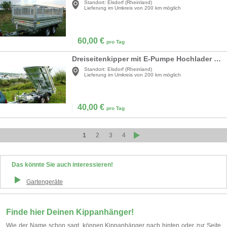
Standort:
Elsdorf (Rheinland)
Lieferung im Umkreis von 200 km möglich
60,00
€
pro Tag
Dreiseitenkipper mit E-Pumpe Hochlader 2.500 kg gebremst / 100 km/h - Ladeflaeche: 2600 x 1660 x 360 - Nutzlast ca. 1.825 kg
Standort:
Elsdorf (Rheinland)
Lieferung im Umkreis von 200 km möglich
40,00
€
pro Tag
1
2
3
4
Das könnte Sie auch interessieren!
Gartengeräte
Finde hier Deinen Kippanhänger!
Wie der Name schon sagt, können Kippanhänger nach hinten oder zur Seite