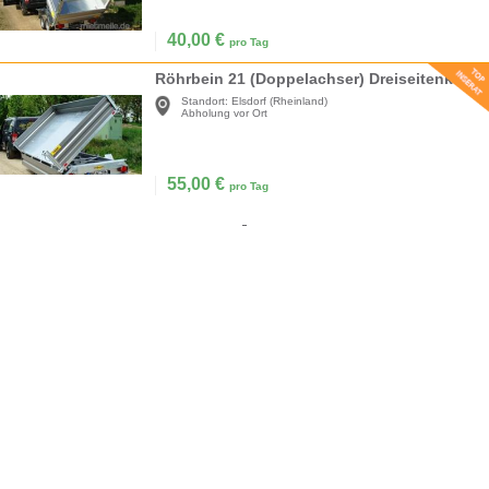
40,00
€
pro Tag
Röhrbein 21 (Doppelachser) Dreiseitenkipper Hochlader 3500 kg gebremst E-pumpe 100 km/h
Standort:
Elsdorf (Rheinland)
Abholung vor Ort
55,00
€
pro Tag