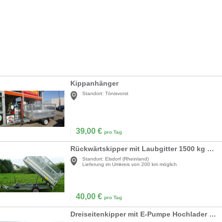
Kippanhänger
Standort:
Tönisvorst
39,00
€
pro Tag
Rückwärtskipper mit Laubgitter 1500 kg - 2510 x 1530 x 1000 mm
Standort:
Elsdorf (Rheinland)
Lieferung im Umkreis von 200 km möglich
40,00
€
pro Tag
Dreiseitenkipper mit E-Pumpe Hochlader 3.500 kg gebremst - 3600 x 1760 x 1360