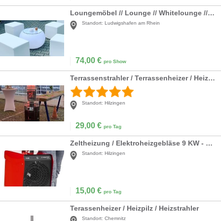
Loungemöbel // Lounge // Whitelounge // Möbel // Rattanlounge // Rattanmöbel // Cubes // Wedding Lounge // Party Lounge // Möbel
Standort:
Ludwigshafen am Rhein
74,00
€
pro Show
Terrassenstrahler / Terrassenheizer / Heizpilz 12 KW
Standort:
Hilzingen
29,00
€
pro Tag
Zeltheizung / Elektroheizgebläse 9 KW - 16A Drehstromanschluss
Standort:
Hilzingen
15,00
€
pro Tag
Terassenheizer / Heizpilz / Heizstrahler
Standort:
Chemnitz