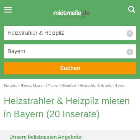
Toggle
navigation
X
X
Suchen
Startseite
>
Events, Messen & Partys
>
Mietmöbel
>
Heizstrahler & Heizpilz
>
Bayern
Heizstrahler & Heizpilz mieten
in Bayern
(20 Inserate)
Unsere beliebtesten Angebote: