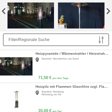
Filter/Regionale Suche
Heizpyramide / Wärmestrahler / Heizstrahler / Heizpilz / Heizung
Standort:
Neunkirchen am Sand
71,50
€
pro drei Tage
Heizpilz mit Flammen Glasröhre zzgl. Flasche
Standort:
Nürnberg
Abholung vor Ort
35,00
€
pro Tag