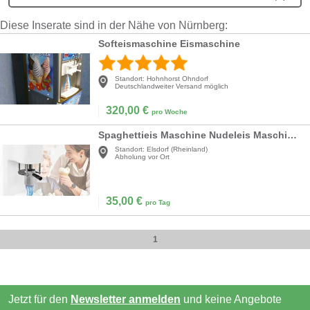
Diese Inserate sind in der Nähe von Nürnberg:
Softeismaschine Eismaschine
Standort:
Hohnhorst Ohndorf
Deutschlandweiter Versand möglich
320,00
€
pro Woche
Spaghettieis Maschine Nudeleis Maschine Softeis 80 W Eismaschine für professionelles Spaghettieis
Standort:
Elsdorf (Rheinland)
Abholung vor Ort
35,00
€
pro Tag
1
Jetzt für den
Newsletter anmelden
und keine Angebote