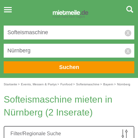
Toggle
navigation
X
X
Suchen
Startseite
>
Events, Messen & Partys
>
Funfood
>
Softeismaschine
>
Bayern
>
Nürnberg
Softeismaschine mieten in
Nürnberg
(2 Inserate)
Filter/Regionale Suche