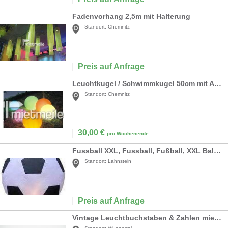
Fadenvorhang 2,5m mit Halterung
Standort:
Chemnitz
Preis auf Anfrage
Leuchtkugel / Schwimmkugel 50cm mit Akku und LED
Standort:
Chemnitz
30,00
€
pro Wochenende
Fussball XXL, Fussball, Fußball, XXL Ball, Sport, Dekoration, Event, Messe, Party, Veranstaltung, leihen, mieten
Standort:
Lahnstein
Preis auf Anfrage
Vintage Leuchtbuchstaben & Zahlen mieten – 70 cm & XXL (150 cm) – Das Highlight