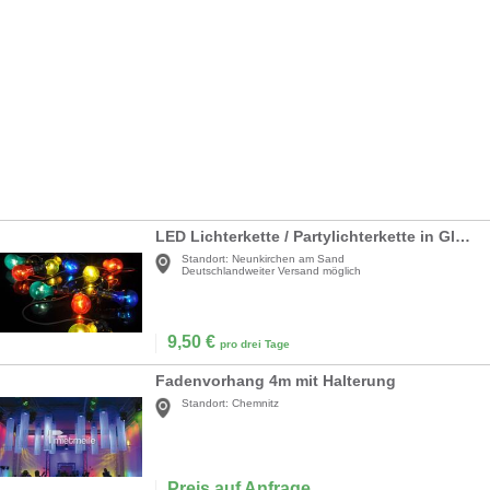
LED Lichterkette / Partylichterkette in Glühlampenoptik
Standort:
Neunkirchen am Sand
Deutschlandweiter Versand möglich
9,50
€
pro drei Tage
Fadenvorhang 4m mit Halterung
Standort:
Chemnitz
Preis auf Anfrage