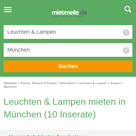
Toggle
navigation
X
X
Suchen
Startseite
>
Events, Messen & Partys
>
Dekoration
>
Leuchten & Lampen
>
Bayern
>
München
Leuchten & Lampen mieten in
München
(10 Inserate)