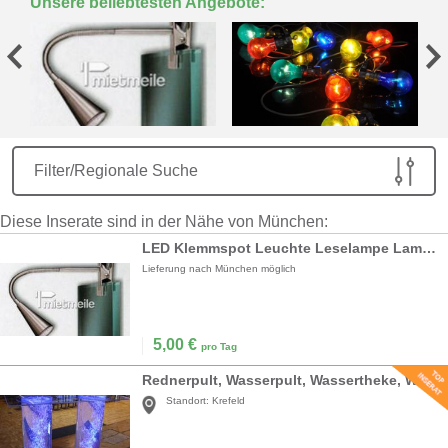
Unsere beliebtesten Angebote:
Filter/Regionale Suche
Diese Inserate sind in der Nähe von München:
LED Klemmspot Leuchte Leselampe Lampe Spot
Lieferung nach München möglich
5,00
€
pro Tag
Rednerpult, Wasserpult, Wassertheke, Wassersäule, Messetheke
Standort:
Krefeld