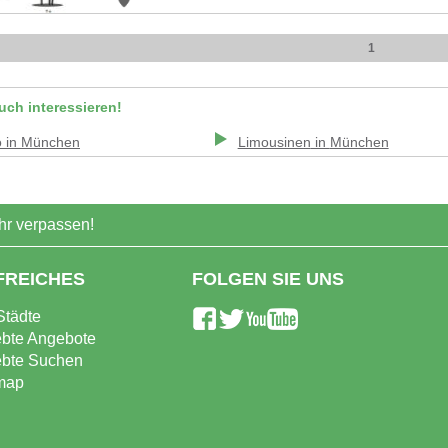
1
uch interessieren!
o
in
München
Limousinen
in
München
r verpassen!
FREICHES
FOLGEN SIE UNS
Städte
ebte Angebote
ebte Suchen
map