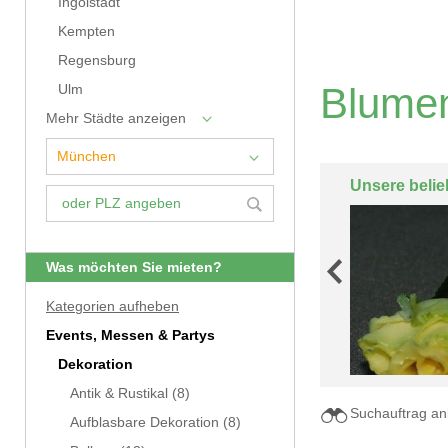
Ingolstadt
Kempten
Regensburg
Blumen
Ulm
Mehr Städte anzeigen
Unsere belie
Was möchten Sie mieten?
Kategorien aufheben
Events, Messen & Partys
Dekoration
Antik & Rustikal
(8)
Suchauftrag an
Aufblasbare Dekoration
(8)