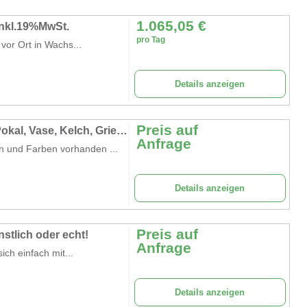
1.065,05
€
inkl.19%MwSt.
pro Tag
vor Ort in Wachs...
Details anzeigen
Preis auf
Blumen Pokale Medusa, Medusa, Blumen, Pokal, Vase, Kelch, Griechenland, griechisch, Antik, Barock, Mythos, Mythologie
Anfrage
 und Farben vorhanden ...
Details anzeigen
Preis auf
stlich oder echt!
Anfrage
ich einfach mit...
Details anzeigen