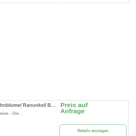
Preis auf
XXL-Flowers/ Gigant Blumen/ Hortensie/ Mohnblume/ Ranunkel/ Blüten aus Handarbeit
Anfrage
ise - Die...
Details anzeigen