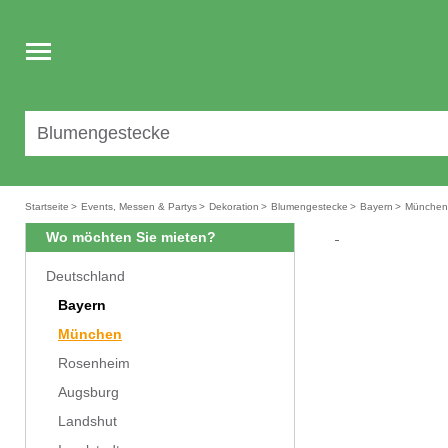
Toggle
navigation
Startseite
>
Events, Messen & Partys
>
Dekoration
>
Blumengestecke
>
Bayern
>
München
Wo möchten Sie mieten?
Deutschland
Bayern
München
Rosenheim
Augsburg
Landshut