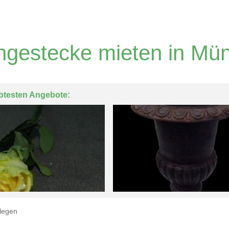
gestecke mieten in Mü
btesten Angebote:
legen