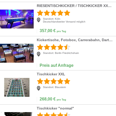
RIESENTISCHKICKER / TISCHKICKER XXL / MEGA WUZZLER
Standort:
Köln
Deutschlandweiter Versand möglich
357,00
€
pro Tag
Kickertische, Fotobox, Carrerabahn, Dart, Billard
Standort:
Berlin Friedrichshain
Preis auf Anfrage
Tischkicker XXL
Standort:
Blaustein
268,00
€
pro Tag
Tischkicker "normal"