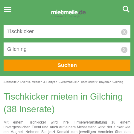
Toggle
navigation
X
X
Suchen
Startseite
>
Events, Messen & Partys
>
Eventmodule
>
Tischkicker
>
Bayern
>
Gilching
Tischkicker mieten in Gilching
(38 Inserate)
Mit einem Tischkicker wird Ihre Firmenveranstaltung zu einem
unvergesslichen Event und auch auf einem Messestand wirkt der Kicker wie
ein Magnet. Nehmen Sie jetzt Kontakt zum jeweiligen Vermieter über das