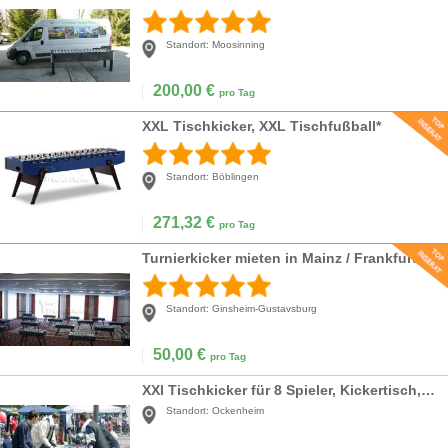
Standort:
Moosinning
200,00
€
pro Tag
XXL Tischkicker, XXL Tischfußball*
Standort:
Böblingen
271,32
€
pro Tag
Turnierkicker mieten in Mainz / Frankfurt Main
Standort:
Ginsheim-Gustavsburg
50,00
€
pro Tag
XXl Tischkicker für 8 Spieler, Kickertisch, Maxikicker, Megakicker, Tischfussball
Standort:
Ockenheim