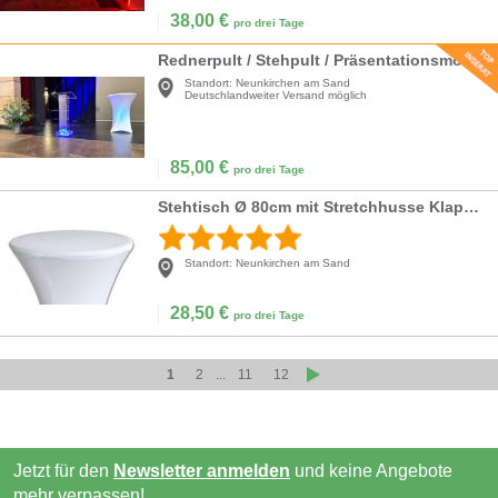
38,00
€
pro drei Tage
Rednerpult / Stehpult / Präsentationsmöbel
Standort:
Neunkirchen am Sand
Deutschlandweiter Versand möglich
85,00
€
pro drei Tage
Stehtisch Ø 80cm mit Stretchhusse Klappbar
Standort:
Neunkirchen am Sand
28,50
€
pro drei Tage
1
2
...
11
12
Jetzt für den
Newsletter anmelden
und keine Angebote
mehr verpassen!