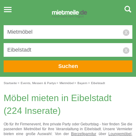
Toggle
navigation
X
X
Suchen
Startseite
>
Events, Messen & Partys
>
Mietmöbel
>
Bayern
>
Eibelstadt
Möbel mieten in Eibelstadt
(224 Inserate)
Ob für Ihr Firmenevent, Ihre private Party oder Geburtstag - hier finden Sie die
passenden Mietmöbel für Ihre Veranstaltung in Eibelstadt. Unsere Vermieter
bieten eine große Auswahl: Von der
Bierzeltgarnitur
über
Loungemöbel
,