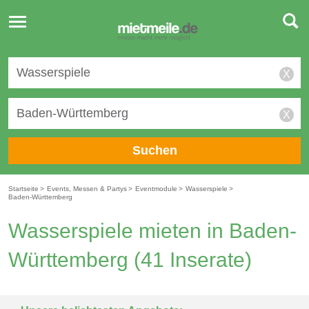
Toggle
navigation
X
X
Suchen
Startseite
>
Events, Messen & Partys
>
Eventmodule
>
Wasserspiele
>
Baden-Württemberg
Wasserspiele mieten in Baden-
Württemberg
(41 Inserate)