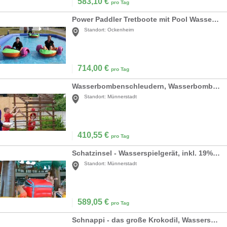
583,10
€
pro Tag
Power Paddler Tretboote mit Pool Wasserbälle
Standort:
Ockenheim
714,00
€
pro Tag
Wasserbombenschleudern, Wasserbombenschlacht, inkl. 19% MwSt
Standort:
Münnerstadt
410,55
€
pro Tag
Schatzinsel - Wasserspielgerät, inkl. 19% MwSt
Standort:
Münnerstadt
589,05
€
pro Tag
Schnappi - das große Krokodil, Wasserspielgerät, inkl. 19% MwSt