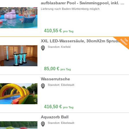
aufblasbarer Pool - Swimmingpool, inkl. 19% MwSt
Lieferung nach Baden-Württemberg möglich
410,55
€
pro Tag
XXL LED-Wassersäule, 30cmX2m Sprudelsäule, Wassersäulen, Blubbersäulen
Standort:
Krefeld
85,00
€
pro Tag
Wasserrutsche
Standort:
Eibelstadt
416,50
€
pro Tag
Aquazorb Ball
Standort:
Eibelstadt