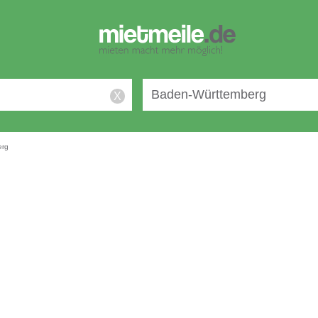
X
erg