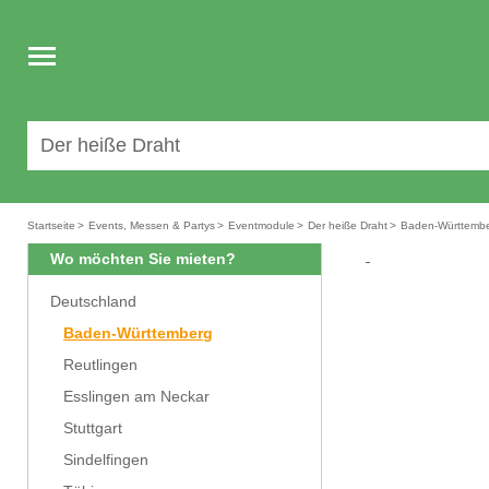
Toggle
navigation
Startseite
>
Events, Messen & Partys
>
Eventmodule
>
Der heiße Draht
>
Baden-Württemb
Wo möchten Sie mieten?
Deutschland
Baden-Württemberg
Reutlingen
Esslingen am Neckar
Stuttgart
Sindelfingen