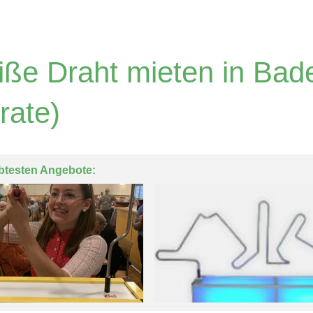
iße Draht mieten in Ba
rate)
btesten Angebote: