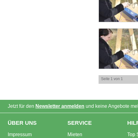
Seite 1 von 1
Jetzt für den
Newsletter anmelden
und keine Angebote meh
ÜBER UNS
SERVICE
HIL
Impressum
Mieten
Top 