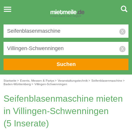
Toggle
navigation
X
X
Suchen
Startseite
>
Events, Messen & Partys
>
Veranstaltungstechnik
>
Seifenblasenmaschine
>
Baden-Württemberg
>
Villingen-Schwenningen
Seifenblasenmaschine mieten
in Villingen-Schwenningen
(5 Inserate)