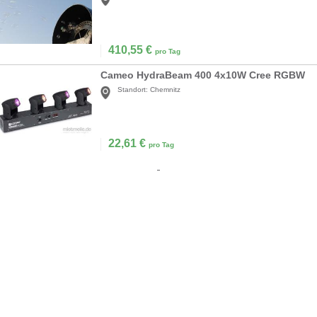
410,55
€
pro Tag
Cameo HydraBeam 400 4x10W Cree RGBW
Standort:
Chemnitz
22,61
€
pro Tag