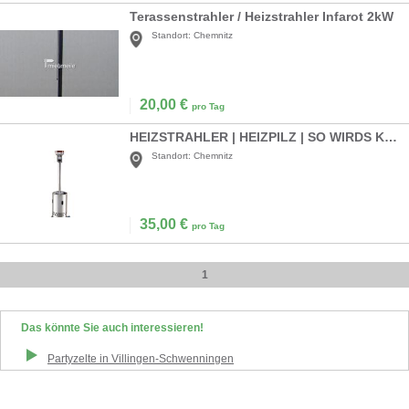
Terassenstrahler / Heizstrahler Infarot 2kW
Standort:
Chemnitz
20,00
€
pro Tag
HEIZSTRAHLER | HEIZPILZ | SO WIRDS KUSCHLIG
Standort:
Chemnitz
35,00
€
pro Tag
1
Das könnte Sie auch interessieren!
Partyzelte
in
Villingen-Schwenningen