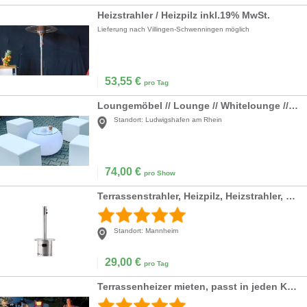
Heizstrahler / Heizpilz inkl.19% MwSt.
Lieferung nach Villingen-Schwenningen möglich
53,55
€
pro Tag
Loungemöbel // Lounge // Whitelounge // Möbel // Rattanlounge // Rattanmöbel // Cubes // Wedding Lounge // Party Lounge // Möbel
Standort:
Ludwigshafen am Rhein
74,00
€
pro Show
Terrassenstrahler, Heizpilz, Heizstrahler, mieten
Standort:
Mannheim
29,00
€
pro Tag
Terrassenheizer mieten, passt in jeden Kofferraum