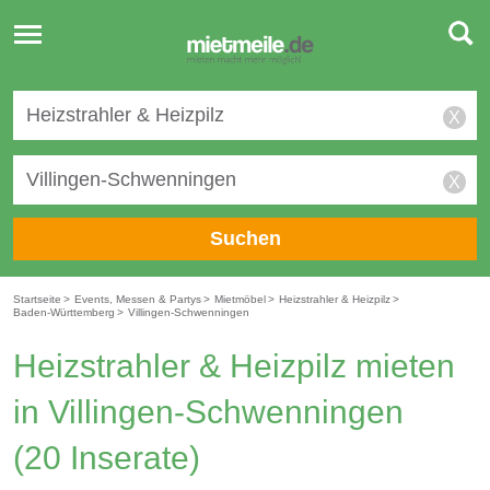
Toggle
navigation
X
X
Suchen
Startseite
>
Events, Messen & Partys
>
Mietmöbel
>
Heizstrahler & Heizpilz
>
Baden-Württemberg
>
Villingen-Schwenningen
Heizstrahler & Heizpilz mieten
in Villingen-Schwenningen
(20 Inserate)