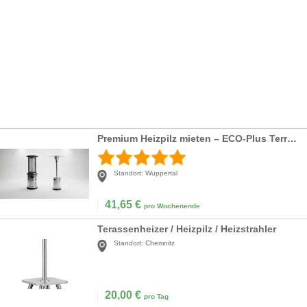
Premium Heizpilz mieten – ECO-Plus Terrassenstrahler (8 kW) für Event & Party
Standort:
Wuppertal
41,65
€
pro Wochenende
Terassenheizer / Heizpilz / Heizstrahler
Standort:
Chemnitz
20,00
€
pro Tag