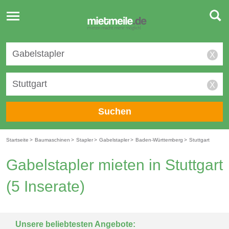
Toggle
navigation
X
X
Suchen
Startseite
>
Baumaschinen
>
Stapler
>
Gabelstapler
>
Baden-Württemberg
>
Stuttgart
Gabelstapler mieten in Stuttgart
(5 Inserate)
Unsere beliebtesten Angebote: