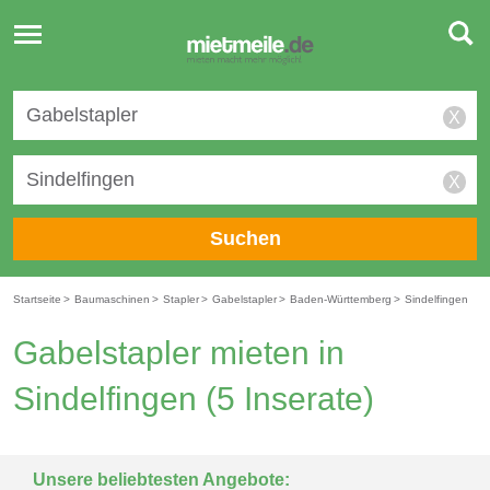
Toggle
navigation
X
X
Suchen
Startseite
>
Baumaschinen
>
Stapler
>
Gabelstapler
>
Baden-Württemberg
>
Sindelfingen
Gabelstapler mieten in
Sindelfingen
(5 Inserate)
Unsere beliebtesten Angebote: