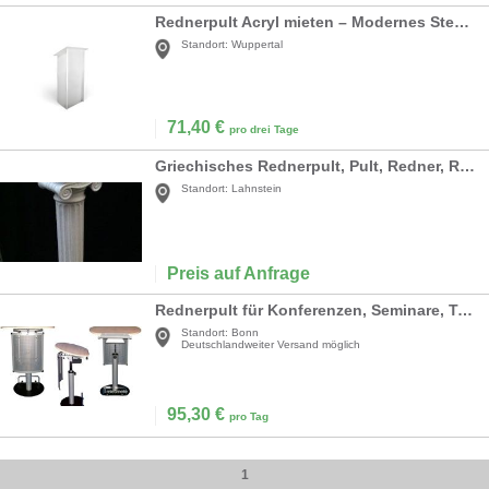
Rednerpult Acryl mieten – Modernes Stehpult mit XLR-Anschluss & Logo-Fläche
Standort:
Wuppertal
71,40
€
pro drei Tage
Griechisches Rednerpult, Pult, Redner, Rednerpult, Griechenland, Griechisch, Antik, Säule, Säulenstumpf, Dekoration
Standort:
Lahnstein
Preis auf Anfrage
Rednerpult für Konferenzen, Seminare, Tagungen, Messen
Standort:
Bonn
Deutschlandweiter Versand möglich
95,30
€
pro Tag
1