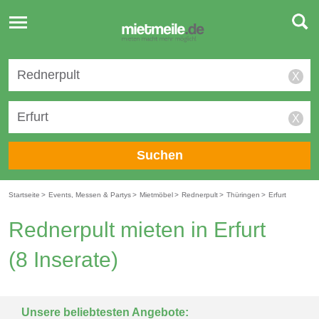
Toggle
navigation
X
X
Suchen
Startseite
>
Events, Messen & Partys
>
Mietmöbel
>
Rednerpult
>
Thüringen
>
Erfurt
Rednerpult mieten in Erfurt
(8 Inserate)
Unsere beliebtesten Angebote: