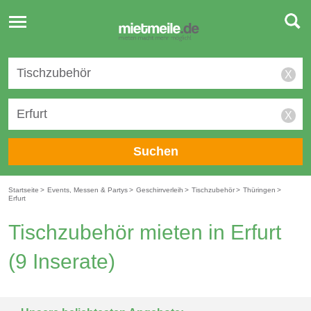
Toggle
navigation
X
X
Suchen
Startseite
>
Events, Messen & Partys
>
Geschirrverleih
>
Tischzubehör
>
Thüringen
>
Erfurt
Tischzubehör mieten in Erfurt
(9 Inserate)