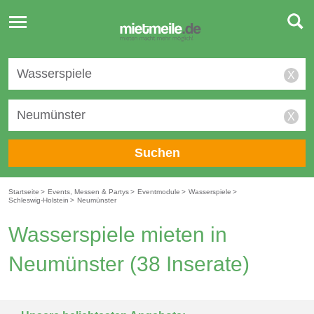
Toggle
navigation
X
X
Suchen
Startseite
>
Events, Messen & Partys
>
Eventmodule
>
Wasserspiele
>
Schleswig-Holstein
>
Neumünster
Wasserspiele mieten in
Neumünster
(38 Inserate)