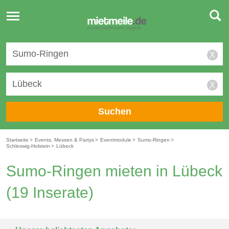
Toggle
navigation
X
X
Suchen
Startseite
>
Events, Messen & Partys
>
Eventmodule
>
Sumo-Ringen
>
Schleswig-Holstein
>
Lübeck
Sumo-Ringen mieten in Lübeck
(19 Inserate)