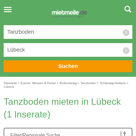
Toggle
navigation
X
X
Suchen
Startseite
>
Events, Messen & Partys
>
Bodenbelag
>
Tanzboden
>
Schleswig-Holstein
>
Lübeck
Tanzboden mieten in Lübeck
(1 Inserate)
Filter/Regionale Suche