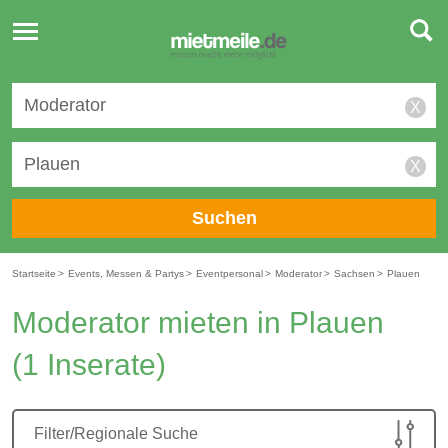
Toggle
navigation
X
X
Suchen
Startseite
>
Events, Messen & Partys
>
Eventpersonal
>
Moderator
>
Sachsen
>
Plauen
Moderator mieten in Plauen
(1 Inserate)
Filter/Regionale Suche