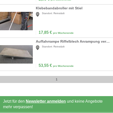
Klebebandabroller mit Stiel
Standort:
Reinstädt
17,85
€
pro Wochenende
Auffahrrampe Riffelblech Anrampung verstellbar von 16,5 bis 26 cm
Standort:
Reinstädt
53,55
€
pro Wochenende
1
Jetzt für den
Newsletter anmelden
und keine Angebote
mehr verpassen!