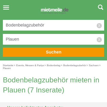
Toggle
navigation
X
X
Suchen
Startseite
>
Events, Messen & Partys
>
Bodenbelag
>
Bodenbelagzubehör
>
Sachsen
>
Plauen
Bodenbelagzubehör mieten in
Plauen
(7 Inserate)