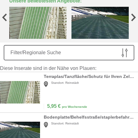
Unsere beliebtesten Angebote:
Filter/Regionale Suche
Diese Inserate sind in der Nähe von Plauen:
Terraplas/Tanzfläche/Schutz für Ihren Zeltboden
Standort:
Reinstädt
5,95
€
pro Wochenende
Bodenplatte/Behelfsstraße/staplerbefahrbarer Boden
Standort:
Reinstädt