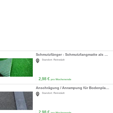
Schmutzfänger - Schmutzfangmatte als Bodenbelag
Standort:
Reinstädt
2,98
€
pro Wochenende
Anschrägung / Anrampung für Bodenplatten leicht, schwer, Terraplas und Kettensbodenschutz
Standort:
Reinstädt
2,98
€
pro Wochenende