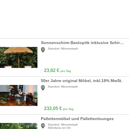
Sonnenschirm Bastoptik inklusive Schirmständer inkl.19% MwSt.
Standort:
Münnerstadt
23,82
€
pro Tag
50er Jahre original Möbel, inkl.19% MwSt.
Standort:
Münnerstadt
232,05
€
pro Tag
Pallettenmöbel und Pallettenlounges
Standort:
Münnerstadt
Abholung vor Ort