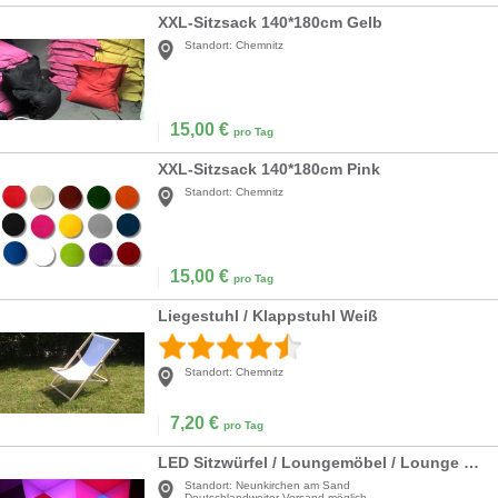
XXL-Sitzsack 140*180cm Gelb
Standort:
Chemnitz
15,00
€
pro Tag
XXL-Sitzsack 140*180cm Pink
Standort:
Chemnitz
15,00
€
pro Tag
Liegestuhl / Klappstuhl Weiß
Standort:
Chemnitz
7,20
€
pro Tag
LED Sitzwürfel / Loungemöbel / Lounge Cube / Loungehocker / Sitzhocker / Akku LED
Standort:
Neunkirchen am Sand
Deutschlandweiter Versand möglich