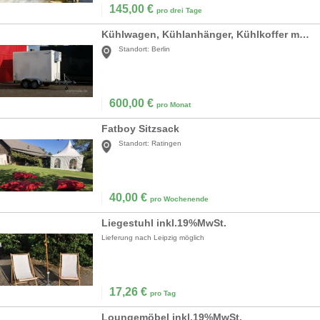
145,00
€
pro drei Tage
Kühlwagen, Kühlanhänger, Kühlkoffer mieten - Miet mich!
Standort:
Berlin
600,00
€
pro Monat
Fatboy Sitzsack
Standort:
Ratingen
40,00
€
pro Wochenende
Liegestuhl inkl.19%MwSt.
Lieferung nach Leipzig möglich
17,26
€
pro Tag
Loungemöbel inkl.19%MwSt.