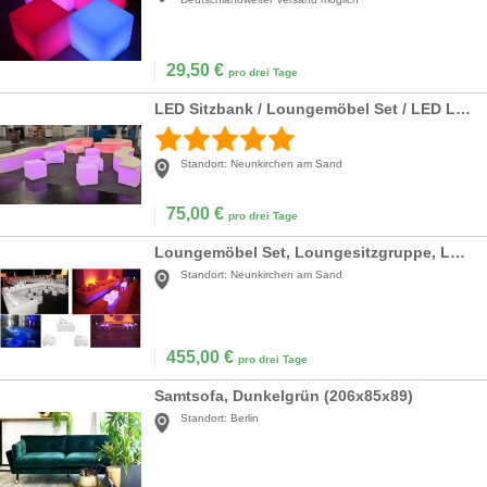
29,50
€
pro drei Tage
LED Sitzbank / Loungemöbel Set / LED Lounge Sitzgruppe / Loungebank / LED Snake / Akku LED
Standort:
Neunkirchen am Sand
75,00
€
pro drei Tage
Loungemöbel Set, Loungesitzgruppe, Loungetisch LED beleuchtet
Standort:
Neunkirchen am Sand
455,00
€
pro drei Tage
Samtsofa, Dunkelgrün (206x85x89)
Standort:
Berlin