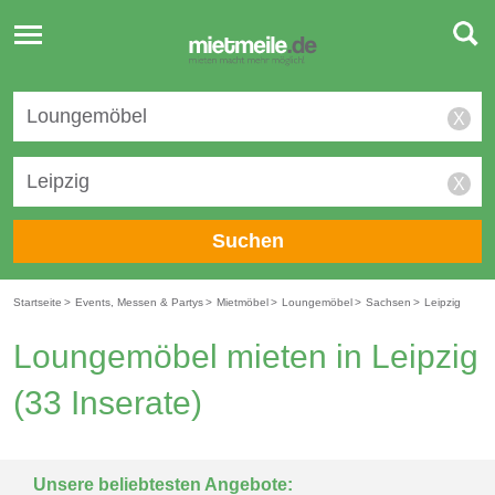
Toggle
navigation
X
X
Suchen
Startseite
>
Events, Messen & Partys
>
Mietmöbel
>
Loungemöbel
>
Sachsen
>
Leipzig
Loungemöbel mieten in Leipzig
(33 Inserate)
Unsere beliebtesten Angebote: