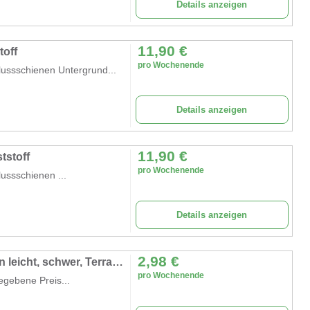
Details anzeigen
11,90
€
toff
pro Wochenende
lussschienen Untergrund...
Details anzeigen
11,90
€
tstoff
pro Wochenende
lussschienen ...
Details anzeigen
2,98
€
Anschrägung / Anrampung für Bodenplatten leicht, schwer, Terraplas und Kettensbodenschutz
pro Wochenende
gebene Preis...