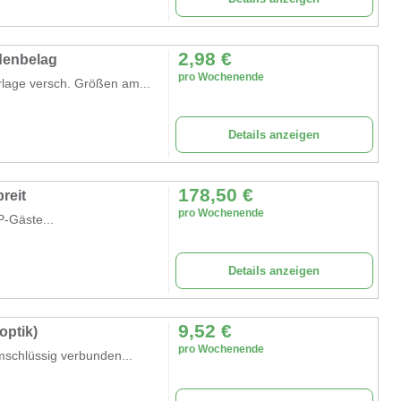
2,98
€
denbelag
pro Wochenende
lage versch. Größen am...
Details anzeigen
178,50
€
reit
pro Wochenende
P-Gäste...
Details anzeigen
9,52
€
optik)
pro Wochenende
mschlüssig verbunden...