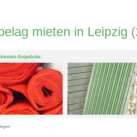
elag mieten in Leipzig
(
btesten Angebote:
legen