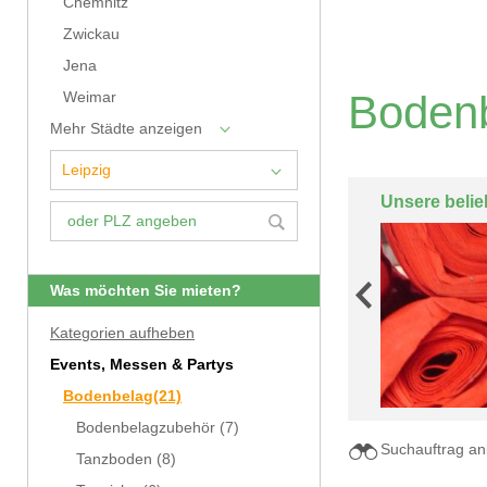
Chemnitz
Zwickau
Jena
Bodenb
Weimar
Mehr Städte anzeigen
Unsere belie
Was möchten Sie mieten?
Kategorien aufheben
Events, Messen & Partys
Bodenbelag
(21)
Bodenbelagzubehör
(7)
Suchauftrag an
Tanzboden
(8)