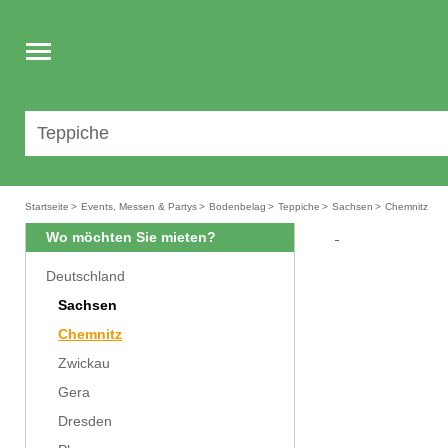
Toggle
navigation
Startseite
>
Events, Messen & Partys
>
Bodenbelag
>
Teppiche
>
Sachsen
>
Chemnitz
Wo möchten Sie mieten?
Deutschland
Sachsen
Chemnitz
Zwickau
Gera
Dresden