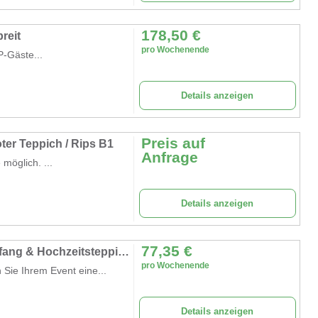
178,50
€
reit
pro Wochenende
P-Gäste...
Details anzeigen
Preis auf
ter Teppich / Rips B1
Anfrage
möglich. ...
Details anzeigen
77,35
€
Roter Teppich mieten – Exklusiver VIP-Empfang & Hochzeitsteppich für Ihren großen Auftritt
pro Wochenende
 Sie Ihrem Event eine...
Details anzeigen