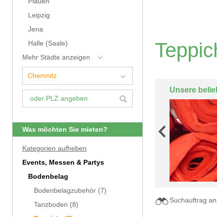
Plauen
Leipzig
Jena
Teppic
Halle (Saale)
Mehr Städte anzeigen
Unsere belie
Was möchten Sie mieten?
Kategorien aufheben
Events, Messen & Partys
Bodenbelag
Bodenbelagzubehör
(7)
Suchauftrag an
Tanzboden
(8)