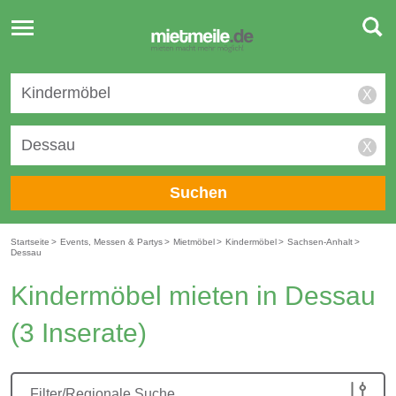
Toggle
navigation
X
X
Suchen
Startseite
>
Events, Messen & Partys
>
Mietmöbel
>
Kindermöbel
>
Sachsen-Anhalt
>
Dessau
Kindermöbel mieten in Dessau
(3 Inserate)
Filter/Regionale Suche