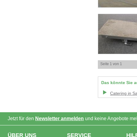
Seite 1 von 1
Das könnte Sie a
Catering
in
Sa
Jetzt für den
Newsletter anmelden
und keine Angebote meh
ÜBER UNS
SERVICE
HIL