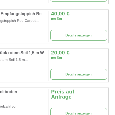
40,00
€
Roter Teppich 10 x 1 m VIP Empfang Läufer Empfangsteppich Red Carpet Hochzeit Event
pro Tag
gsteppich Red Carpet...
Details anzeigen
20,00
€
Absperrpfosten VIP Empfang Edelstahl 4 Stück rotem Seil 1,5 m Wegführung Abgrenzungständer Laufsteg
pro Tag
tem Seil 1,5 m...
Details anzeigen
Preis auf
eltboden
Anfrage
elzahl von...
Details anzeigen