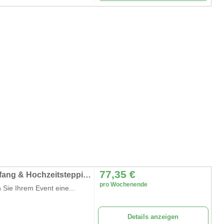
77,35
€
Roter Teppich mieten – Exklusiver VIP-Empfang & Hochzeitsteppich für Ihren großen Auftritt
pro Wochenende
 Sie Ihrem Event eine...
Details anzeigen