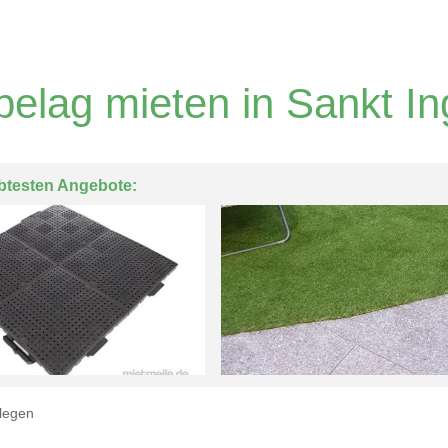
elag mieten in Sankt In
btesten Angebote:
legen