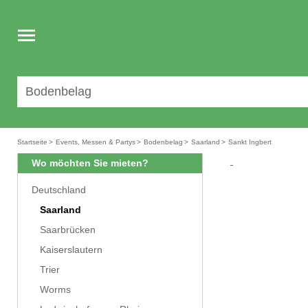
Toggle
navigation
Startseite
>
Events, Messen & Partys
>
Bodenbelag
>
Saarland
>
Sankt Ingbert
Wo möchten Sie mieten?
Deutschland
Saarland
Saarbrücken
Kaiserslautern
Trier
Worms