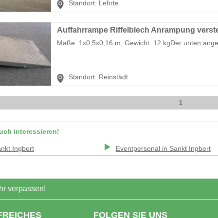
Standort:
Lehrte
Auffahrrampe Riffelblech Anrampung verstel
Maße: 1x0,5x0,16 m, Gewicht: 12 kgDer unten angege
Standort:
Reinstädt
1
uch interessieren!
nkt Ingbert
Eventpersonal
in
Sankt Ingbert
r verpassen!
FREICHES
FOLGEN SIE UNS