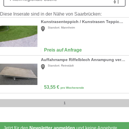
Diese Inserate sind in der Nähe von Saarbrücken:
Kunstrasenteppich / Kunstrasen Teppich Verlegung
Standort:
Mannheim
Preis auf Anfrage
Auffahrrampe Riffelblech Anrampung verstellbar von 16,5 bis 26 cm
Standort:
Reinstädt
53,55
€
pro Wochenende
1
Jetzt für den
Newsletter anmelden
und keine Angebote