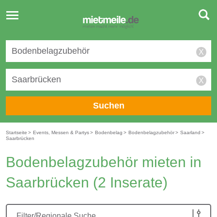
Toggle
navigation
X
X
Suchen
Startseite
>
Events, Messen & Partys
>
Bodenbelag
>
Bodenbelagzubehör
>
Saarland
>
Saarbrücken
Bodenbelagzubehör mieten in
Saarbrücken
(2 Inserate)
Filter/Regionale Suche