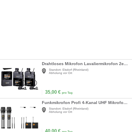
Drahtloses Mikrofon Lavaliermikrofon 2er Set anstecken an Kleidung Hände frei bei Gesang/Gespräch
Standort:
Elsdorf (Rheinland)
Abholung vor Ort
35,00
€
pro Tag
Funkmikrofon Profi 4-Kanal UHF Mikrofon Funkset 2 x Handmikrofon 2 x Bodypack Sender 2 x Headset
Standort:
Elsdorf (Rheinland)
Abholung vor Ort
40,00
€
pro Tag