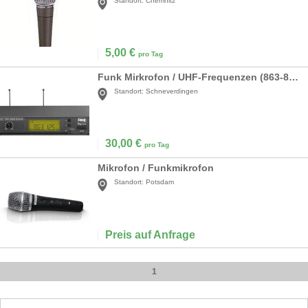
Standort:
Chemnitz
5,00
€
pro Tag
Funk Mirkrofon / UHF-Frequenzen (863-865 MHz)
Standort:
Schneverdingen
30,00
€
pro Tag
Mikrofon / Funkmikrofon
Standort:
Potsdam
Preis auf Anfrage
1