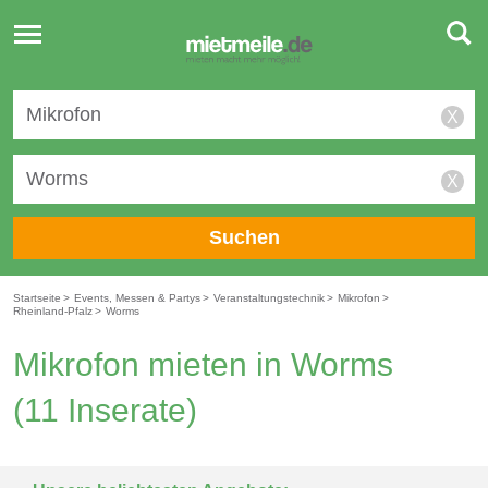
Toggle
navigation
X
X
Suchen
Startseite
>
Events, Messen & Partys
>
Veranstaltungstechnik
>
Mikrofon
>
Rheinland-Pfalz
>
Worms
Mikrofon mieten in Worms
(11 Inserate)