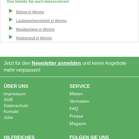
Das könnte Sie auch interessieren!
Bühne
in
Worms
Lautsprecherverleih
in
Worms
Musikanlage
in
Worms
Rednerpult
in
Worms
Jetzt für den
Newsletter anmelden
und keine Angebote
mehr verpassen!
ÜBER UNS
SERVICE
Impressum
Mieten
AGB
Vermieten
Datenschutz
FAQ
Kontakt
Presse
Jobs
Magazin
HILFREICHES
FOLGEN SIE UNS