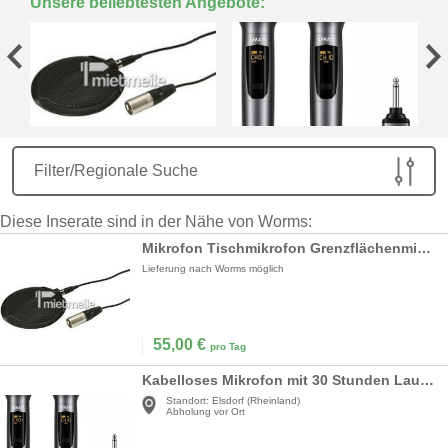
Unsere beliebtesten Angebote:
Filter/Regionale Suche
Diese Inserate sind in der Nähe von Worms:
Mikrofon Tischmikrofon Grenzflächenmikrofon
Lieferung nach Worms möglich
55,00
€
pro Tag
Kabelloses Mikrofon mit 30 Stunden Laufzeit für Karaoke wiederaufladbar Dual-Handmikrofon
Standort:
Elsdorf (Rheinland)
Abholung vor Ort