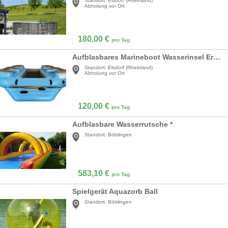
Standort:
Elsdorf (Rheinland)
Abholung vor Ort
180,00
€
pro Tag
Aufblasbares Marineboot Wasserinsel Erwachsene 6-Personen-tragbares Floß weiche Schaumstoffsitze
Standort:
Elsdorf (Rheinland)
Abholung vor Ort
120,00
€
pro Tag
Aufblasbare Wasserrutsche *
Standort:
Böblingen
583,10
€
pro Tag
Spielgerät Aquazorb Ball
Standort:
Böblingen