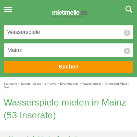
Toggle
navigation
X
X
Suchen
Startseite
>
Events, Messen & Partys
>
Eventmodule
>
Wasserspiele
>
Rheinland-Pfalz
>
Mainz
Wasserspiele mieten in Mainz
(53 Inserate)