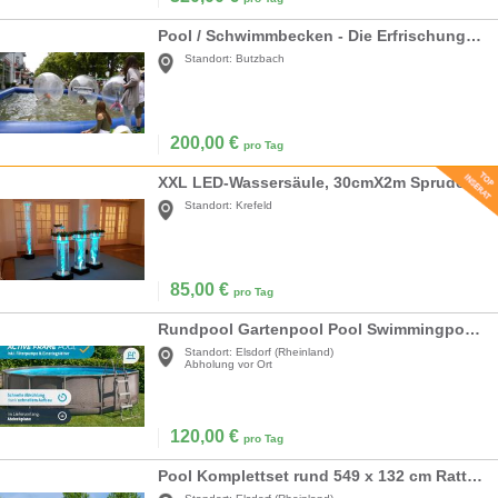
Pool / Schwimmbecken - Die Erfrischung an heißen Sommertagen
Standort:
Butzbach
200,00
€
pro Tag
XXL LED-Wassersäule, 30cmX2m Sprudelsäule, Wassersäulen, Blubbersäulen
Standort:
Krefeld
85,00
€
pro Tag
Rundpool Gartenpool Pool Swimmingpool Wasserpool Ø 457 x 106 cm Erfrischung Abkühlung Gartenspaß
Standort:
Elsdorf (Rheinland)
Abholung vor Ort
120,00
€
pro Tag
Pool Komplettset rund 549 x 132 cm Rattan Optik grau Aufstellpool Set Gartenpool & Schwimmbecken