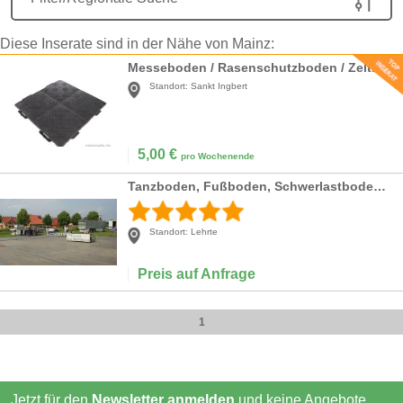
Diese Inserate sind in der Nähe von Mainz:
Messeboden / Rasenschutzboden / Zeltboden / Partyzelt / Pavillon / Hüpfburg
Standort:
Sankt Ingbert
5,00
€
pro Wochenende
Tanzboden, Fußboden, Schwerlastboden, Zeltboden
Standort:
Lehrte
Preis auf Anfrage
1
Jetzt für den
Newsletter anmelden
und keine Angebote