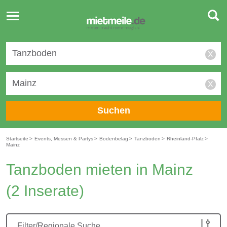
Toggle
navigation
X
X
Suchen
Startseite
>
Events, Messen & Partys
>
Bodenbelag
>
Tanzboden
>
Rheinland-Pfalz
>
Mainz
Tanzboden mieten in Mainz
(2 Inserate)
Filter/Regionale Suche