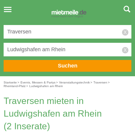
Toggle
navigation
X
X
Suchen
Startseite
>
Events, Messen & Partys
>
Veranstaltungstechnik
>
Traversen
>
Rheinland-Pfalz
>
Ludwigshafen am Rhein
Traversen mieten in
Ludwigshafen am Rhein
(2 Inserate)