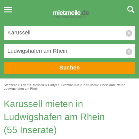
Toggle
navigation
X
X
Suchen
Startseite
>
Events, Messen & Partys
>
Eventmodule
>
Karussell
>
Rheinland-Pfalz
>
Ludwigshafen am Rhein
Karussell mieten in
Ludwigshafen am Rhein
(55 Inserate)