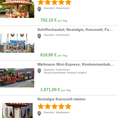
Standort:
Ockenheim
702,10
€
pro Tag
Schiffschaukel, Nostalgie, Karussell, Fahrgeschäft mieten
Standort:
Ockenheim
618,80
€
pro Tag
Wattmann Mini-Express, Kindereisenbahn, Elektrobahn
Standort:
Ockenheim
Deutschlandweiter Versand möglich
1.071,00
€
pro Tag
Nostalgie Karussell mieten
Standort:
Wiesbaden