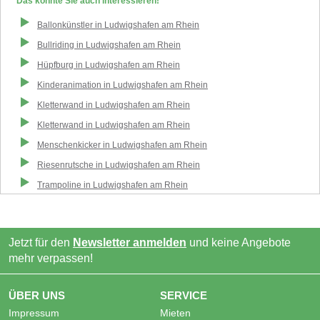
Das könnte Sie auch interessieren!
Ballonkünstler
in
Ludwigshafen am Rhein
Bullriding
in
Ludwigshafen am Rhein
Hüpfburg
in
Ludwigshafen am Rhein
Kinderanimation
in
Ludwigshafen am Rhein
Kletterwand
in
Ludwigshafen am Rhein
Kletterwand
in
Ludwigshafen am Rhein
Menschenkicker
in
Ludwigshafen am Rhein
Riesenrutsche
in
Ludwigshafen am Rhein
Trampoline
in
Ludwigshafen am Rhein
Jetzt für den
Newsletter anmelden
und keine Angebote
mehr verpassen!
ÜBER UNS
SERVICE
Impressum
Mieten