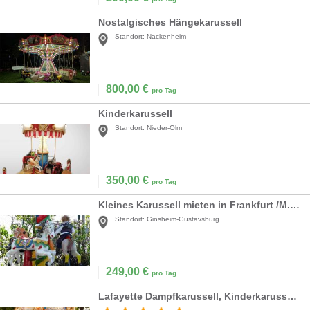
Nostalgisches Hängekarussell
Standort:
Nackenheim
800,00
€
pro Tag
Kinderkarussell
Standort:
Nieder-Olm
350,00
€
pro Tag
Kleines Karussell mieten in Frankfurt /M.,Mainz
Standort:
Ginsheim-Gustavsburg
249,00
€
pro Tag
Lafayette Dampfkarussell, Kinderkarussell, Karussell