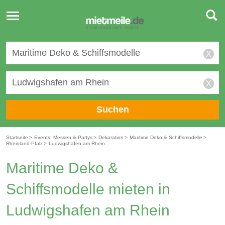
Toggle
navigation
X
X
Suchen
Startseite
>
Events, Messen & Partys
>
Dekoration
>
Maritime Deko & Schiffsmodelle
>
Rheinland-Pfalz
>
Ludwigshafen am Rhein
Maritime Deko &
Schiffsmodelle mieten in
Ludwigshafen am Rhein