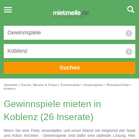
Toggle
navigation
X
X
Suchen
Startseite
>
Events, Messen & Partys
>
Eventmodule
>
Gewinnspiele
>
Rheinland-Pfalz
>
Koblenz
Gewinnspiele mieten in
Koblenz
(26 Inserate)
Wenn Sie eine Party veranstalten und einen Abend mit möglichst viel Spaß
und Action möchten - Gewinnspiele sind dafür eine optimale Lösung. Hier