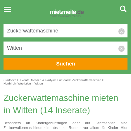
Toggle
navigation
X
X
Suchen
Startseite
>
Events, Messen & Partys
>
Funfood
>
Zuckerwattemaschine
>
Nordrhein-Westfalen
>
Witten
Zuckerwattemaschine mieten
in Witten
(14 Inserate)
Besonders an Kindergeburtstagen oder auf Jahrmärkten sind
Zuckerwattenmaschinen ein absoluter Renner, vor allem für Kinder. Hier