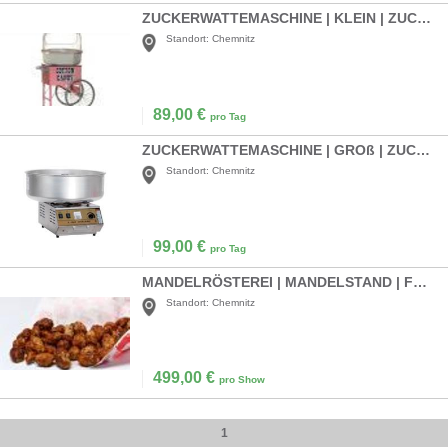
ZUCKERWATTEMASCHINE | KLEIN | ZUCKERWATTE
Standort:
Chemnitz
89,00
€
pro Tag
ZUCKERWATTEMASCHINE | GROß | ZUCKERWATTE
Standort:
Chemnitz
99,00
€
pro Tag
MANDELRÖSTEREI | MANDELSTAND | FRISCH GEBRANNTE MANDELN
Standort:
Chemnitz
499,00
€
pro Show
1