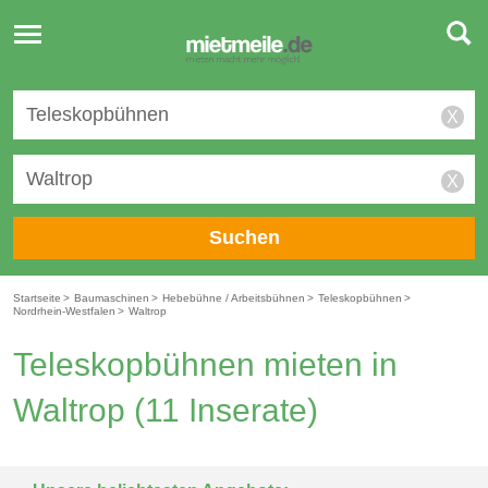
Toggle
navigation
X
X
Suchen
Startseite
>
Baumaschinen
>
Hebebühne / Arbeitsbühnen
>
Teleskopbühnen
>
Nordrhein-Westfalen
>
Waltrop
Teleskopbühnen mieten in
Waltrop
(11 Inserate)